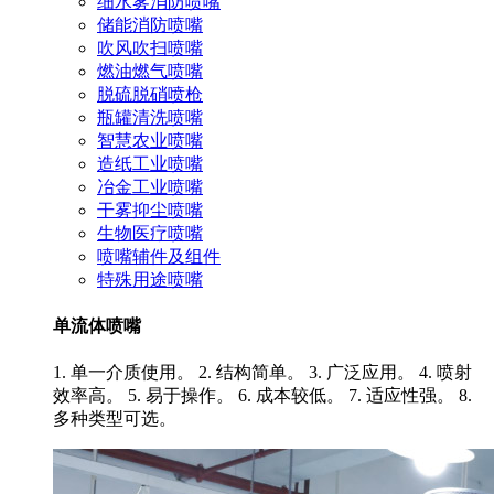
细水雾消防喷嘴
储能消防喷嘴
吹风吹扫喷嘴
燃油燃气喷嘴
脱硫脱硝喷枪
瓶罐清洗喷嘴
智慧农业喷嘴
造纸工业喷嘴
冶金工业喷嘴
干雾抑尘喷嘴
生物医疗喷嘴
喷嘴辅件及组件
特殊用途喷嘴
单流体喷嘴
1. 单一介质使用。 2. 结构简单。 3. 广泛应用。 4. 喷射
效率高。 5. 易于操作。 6. 成本较低。 7. 适应性强。 8.
多种类型可选。