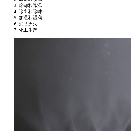
3. 冷却和降温
4. 除尘和除味
5. 加湿和湿润
6. 消防灭火
7. 化工生产