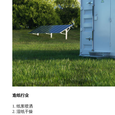
造纸行业
1. 纸浆喷洒
2. 湿纸干燥