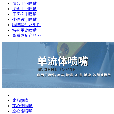
造纸工业喷嘴
冶金工业喷嘴
干雾抑尘喷嘴
生物医疗喷嘴
喷嘴辅件及组件
特殊用途喷嘴
查看更多产品>>
扇形喷嘴
实心锥喷嘴
空心锥喷嘴