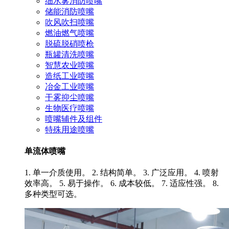
细水雾消防喷嘴
储能消防喷嘴
吹风吹扫喷嘴
燃油燃气喷嘴
脱硫脱硝喷枪
瓶罐清洗喷嘴
智慧农业喷嘴
造纸工业喷嘴
冶金工业喷嘴
干雾抑尘喷嘴
生物医疗喷嘴
喷嘴辅件及组件
特殊用途喷嘴
单流体喷嘴
1. 单一介质使用。 2. 结构简单。 3. 广泛应用。 4. 喷射
效率高。 5. 易于操作。 6. 成本较低。 7. 适应性强。 8.
多种类型可选。