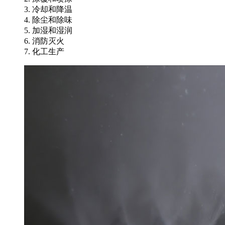
3. 冷却和降温
4. 除尘和除味
5. 加湿和湿润
6. 消防灭火
7. 化工生产