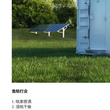
造纸行业
1. 纸浆喷洒
2. 湿纸干燥