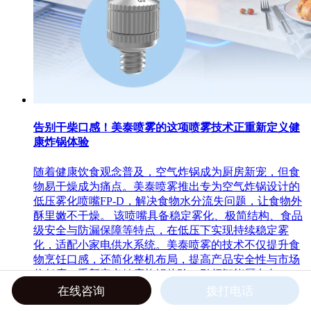
告别干柴口感！美泰喷雾的这项喷雾技术正重新定义健
康炸锅体验
随着健康饮食观念普及，空气炸锅成为厨房新宠，但食
物易干燥成为痛点。美泰喷雾推出专为空气炸锅设计的
低压雾化喷嘴FP-D，解决食物水分流失问题，让食物外
酥里嫩不干燥。 该喷嘴具备稳定雾化、极简结构、食品
级安全与防漏保障等特点，在低压下实现持续稳定雾
化，适配小家电供水系统。美泰喷雾的技术不仅提升食
物烹饪口感，还简化整机布局，提高产品安全性与市场
信任度，重新定义健康炸锅体验，引领智能厨电向...
在线咨询
拨打电话
时间：2025-12-17
查看详情 >>