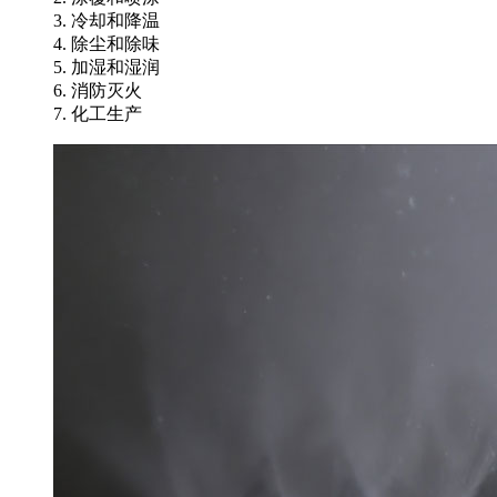
3. 冷却和降温
4. 除尘和除味
5. 加湿和湿润
6. 消防灭火
7. 化工生产