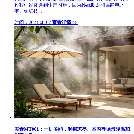
过程中经常遇到生产困难，因为纱线断裂和高静电水
平。纺织技...
时间：2023-08-07
查看详情 >>
美泰MT001：一机多能，解锁凉亭、室内等场景降温加