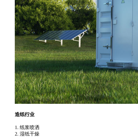
造纸行业
1. 纸浆喷洒
2. 湿纸干燥