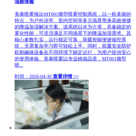
湿新体验
美泰喷雾推出MT001微型喷雾控制系统，以一机多能的
特点，为户外凉亭、室内空间等多元场景带来高效便捷
的降温加湿解决方案。该系统以水为介质，具备稳定的
雾化性能，可灵活满足不同场景下的降温加湿需求。其
核心参数扎实，运行稳定可靠，搭载智能便捷操控系
统，无需复杂学习即可轻松上手。同时，双重安全防护
机制确保设备在不同环境下稳定运行，为用户提供安心
的使用体验。美泰喷雾以专业铸就品质，MT001微型
喷...
时间：2026-04-30
查看详情 >>