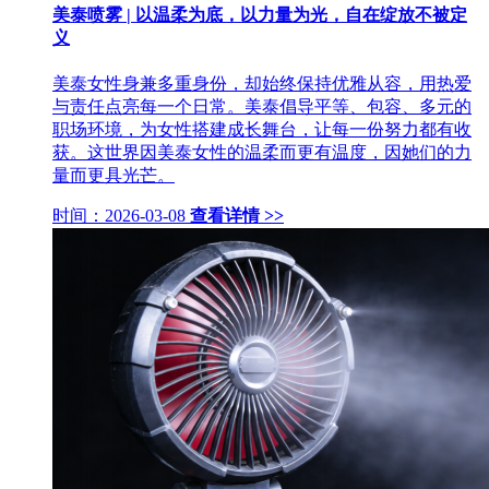
美泰喷雾 | 以温柔为底，以力量为光，自在绽放不被定
义
美泰女性身兼多重身份，却始终保持优雅从容，用热爱
与责任点亮每一个日常。美泰倡导平等、包容、多元的
职场环境，为女性搭建成长舞台，让每一份努力都有收
获。这世界因美泰女性的温柔而更有温度，因她们的力
量而更具光芒。
时间：2026-03-08
查看详情 >>