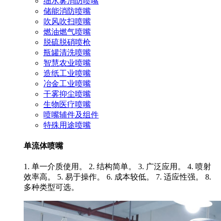
细水雾消防喷嘴
储能消防喷嘴
吹风吹扫喷嘴
燃油燃气喷嘴
脱硫脱硝喷枪
瓶罐清洗喷嘴
智慧农业喷嘴
造纸工业喷嘴
冶金工业喷嘴
干雾抑尘喷嘴
生物医疗喷嘴
喷嘴辅件及组件
特殊用途喷嘴
单流体喷嘴
1. 单一介质使用。 2. 结构简单。 3. 广泛应用。 4. 喷射
效率高。 5. 易于操作。 6. 成本较低。 7. 适应性强。 8.
多种类型可选。