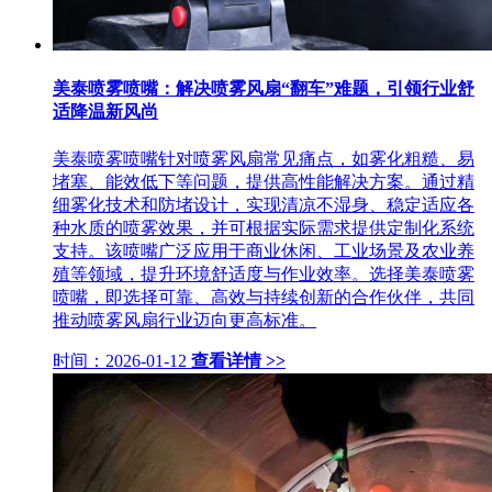
美泰喷雾喷嘴：解决喷雾风扇“翻车”难题，引领行业舒
适降温新风尚
美泰喷雾喷嘴针对喷雾风扇常见痛点，如雾化粗糙、易
堵塞、能效低下等问题，提供高性能解决方案。通过精
细雾化技术和防堵设计，实现清凉不湿身、稳定适应各
种水质的喷雾效果，并可根据实际需求提供定制化系统
支持。该喷嘴广泛应用于商业休闲、工业场景及农业养
殖等领域，提升环境舒适度与作业效率。选择美泰喷雾
喷嘴，即选择可靠、高效与持续创新的合作伙伴，共同
推动喷雾风扇行业迈向更高标准。
时间：2026-01-12
查看详情 >>