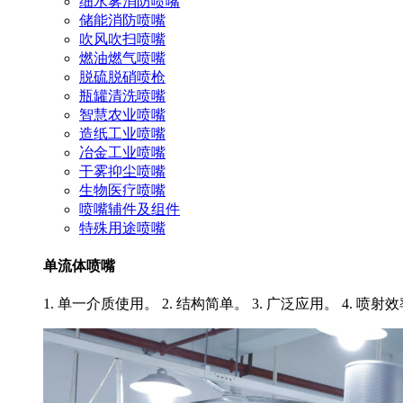
细水雾消防喷嘴
储能消防喷嘴
吹风吹扫喷嘴
燃油燃气喷嘴
脱硫脱硝喷枪
瓶罐清洗喷嘴
智慧农业喷嘴
造纸工业喷嘴
冶金工业喷嘴
干雾抑尘喷嘴
生物医疗喷嘴
喷嘴辅件及组件
特殊用途喷嘴
单流体喷嘴
1. 单一介质使用。 2. 结构简单。 3. 广泛应用。 4. 喷射