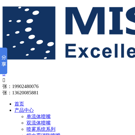


张：19902480076
张：13620085881
首页
产品中心
单流体喷嘴
双流体喷嘴
喷雾系统系列