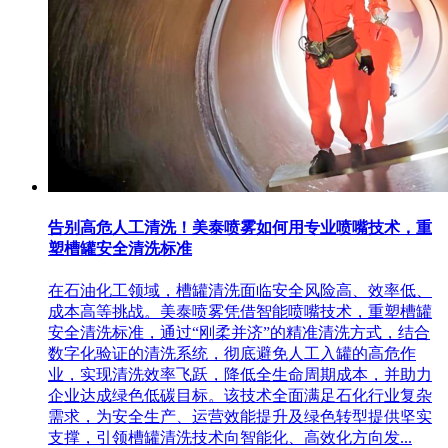
告别高危人工清洗！美泰喷雾如何用专业喷嘴技术，重
塑槽罐安全清洗标准
在石油化工领域，槽罐清洗面临安全风险高、效率低、
成本高等挑战。美泰喷雾凭借智能喷嘴技术，重塑槽罐
安全清洗标准，通过“刚柔并济”的精准清洗方式，结合
数字化验证的清洗系统，彻底避免人工入罐的高危作
业，实现清洗效率飞跃，降低全生命周期成本，并助力
企业达成绿色低碳目标。该技术全面满足石化行业复杂
需求，为安全生产、运营效能提升及绿色转型提供坚实
支撑，引领槽罐清洗技术向智能化、高效化方向发...