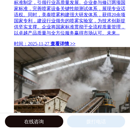
标准制定，引领行业高质量发展。企业参与修订两项国
家标准，完善喷雾设备关键性能测试体系，展现专业话
语权。同时，美泰喷雾构建强大研发体系，获得20余项
国家专利，建设行业领先的喷雾实验室，为技术创新提
供坚实支撑。企业将国家标准贯彻于全流程质量管理，
以卓越产品质量与全方位服务赢得市场认可。未来...
时间：2025-11-27
查看详情 >>
在线咨询
拨打电话