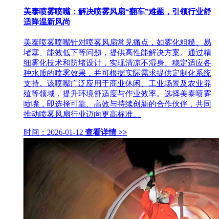
美泰喷雾喷嘴：解决喷雾风扇“翻车”难题，引领行业舒
适降温新风尚
美泰喷雾喷嘴针对喷雾风扇常见痛点，如雾化粗糙、易
堵塞、能效低下等问题，提供高性能解决方案。通过精
细雾化技术和防堵设计，实现清凉不湿身、稳定适应各
种水质的喷雾效果，并可根据实际需求提供定制化系统
支持。该喷嘴广泛应用于商业休闲、工业场景及农业养
殖等领域，提升环境舒适度与作业效率。选择美泰喷雾
喷嘴，即选择可靠、高效与持续创新的合作伙伴，共同
推动喷雾风扇行业迈向更高标准。
时间：2026-01-12
查看详情 >>