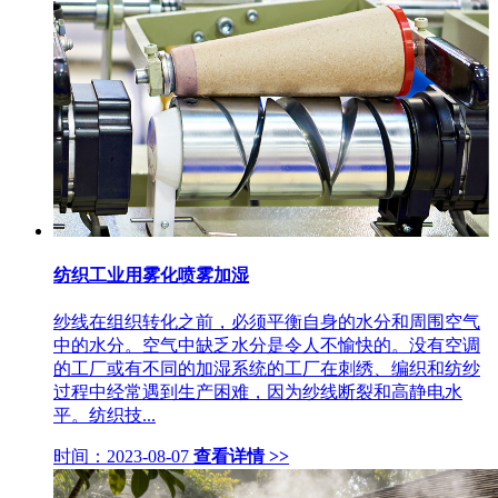
纺织工业用雾化喷雾加湿
纱线在组织转化之前，必须平衡自身的水分和周围空气
中的水分。空气中缺乏水分是令人不愉快的。没有空调
的工厂或有不同的加湿系统的工厂在刺绣、编织和纺纱
过程中经常遇到生产困难，因为纱线断裂和高静电水
平。纺织技...
时间：2023-08-07
查看详情 >>