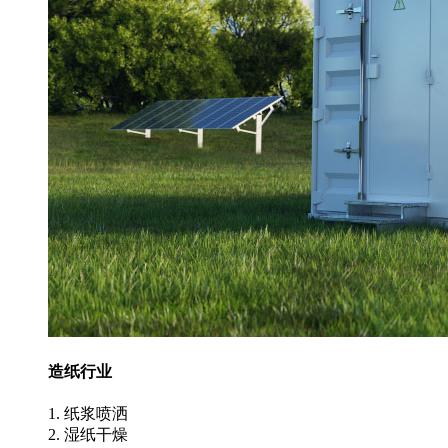
造纸行业
1. 纸浆喷洒
2. 湿纸干燥