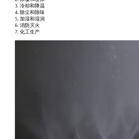
3. 冷却和降温
4. 除尘和除味
5. 加湿和湿润
6. 消防灭火
7. 化工生产