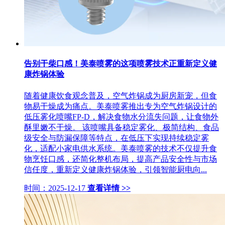
告别干柴口感！美泰喷雾的这项喷雾技术正重新定义健
康炸锅体验
随着健康饮食观念普及，空气炸锅成为厨房新宠，但食
物易干燥成为痛点。美泰喷雾推出专为空气炸锅设计的
低压雾化喷嘴FP-D，解决食物水分流失问题，让食物外
酥里嫩不干燥。 该喷嘴具备稳定雾化、极简结构、食品
级安全与防漏保障等特点，在低压下实现持续稳定雾
化，适配小家电供水系统。美泰喷雾的技术不仅提升食
物烹饪口感，还简化整机布局，提高产品安全性与市场
信任度，重新定义健康炸锅体验，引领智能厨电向...
时间：2025-12-17
查看详情 >>