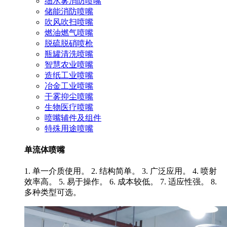
细水雾消防喷嘴
储能消防喷嘴
吹风吹扫喷嘴
燃油燃气喷嘴
脱硫脱硝喷枪
瓶罐清洗喷嘴
智慧农业喷嘴
造纸工业喷嘴
冶金工业喷嘴
干雾抑尘喷嘴
生物医疗喷嘴
喷嘴辅件及组件
特殊用途喷嘴
单流体喷嘴
1. 单一介质使用。 2. 结构简单。 3. 广泛应用。 4. 喷射
效率高。 5. 易于操作。 6. 成本较低。 7. 适应性强。 8.
多种类型可选。