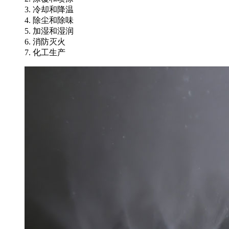
3. 冷却和降温
4. 除尘和除味
5. 加湿和湿润
6. 消防灭火
7. 化工生产