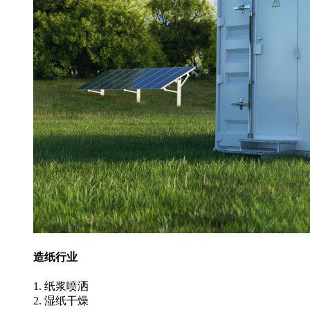
造纸行业
1. 纸浆喷洒
2. 湿纸干燥