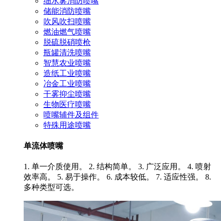
细水雾消防喷嘴
储能消防喷嘴
吹风吹扫喷嘴
燃油燃气喷嘴
脱硫脱硝喷枪
瓶罐清洗喷嘴
智慧农业喷嘴
造纸工业喷嘴
冶金工业喷嘴
干雾抑尘喷嘴
生物医疗喷嘴
喷嘴辅件及组件
特殊用途喷嘴
单流体喷嘴
1. 单一介质使用。 2. 结构简单。 3. 广泛应用。 4. 喷射
效率高。 5. 易于操作。 6. 成本较低。 7. 适应性强。 8.
多种类型可选。