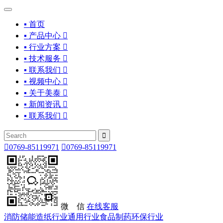
▪ 首页
▪ 产品中心

▪ 行业方案

▪ 技术服务

▪ 联系我们

▪ 视频中心

▪ 关于美泰

▪ 新闻资讯

▪ 联系我们



0769-85119971

0769-85119971
微 信
在线客服
消防储能
造纸行业
通用行业
食品制药
环保行业