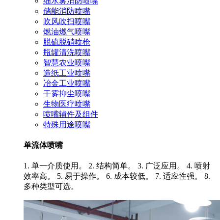
细水雾消防喷嘴
储能消防喷嘴
吹风吹扫喷嘴
燃油燃气喷嘴
脱硫脱硝喷枪
瓶罐清洗喷嘴
智慧农业喷嘴
造纸工业喷嘴
冶金工业喷嘴
干雾抑尘喷嘴
生物医疗喷嘴
喷嘴辅件及组件
特殊用途喷嘴
单流体喷嘴
1. 单一介质使用。 2. 结构简单。 3. 广泛应用。 4. 喷射
效率高。 5. 易于操作。 6. 成本较低。 7. 适应性强。 8.
多种类型可选。