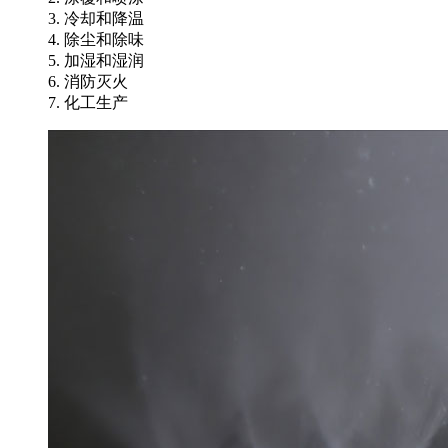
3. 冷却和降温
4. 除尘和除味
5. 加湿和湿润
6. 消防灭火
7. 化工生产