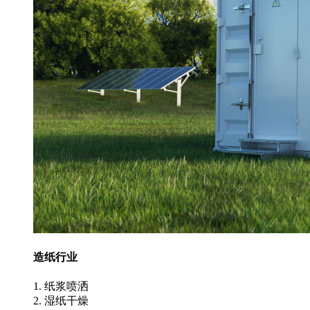
造纸行业
1. 纸浆喷洒
2. 湿纸干燥