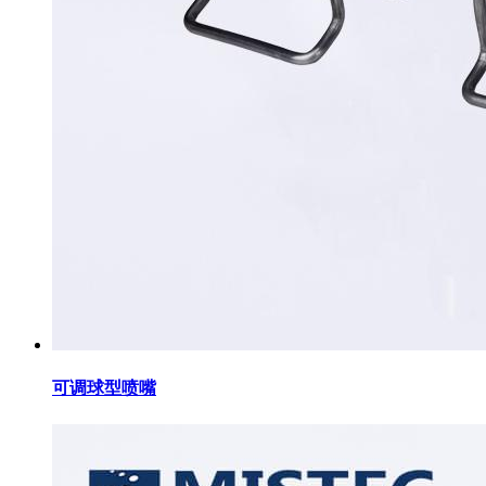
可调球型喷嘴