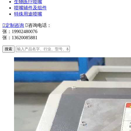
生物医疗喷嘴
喷嘴辅件及组件
特殊用途喷嘴

定制咨询

咨询电话：
张：19902480076
张：13620085881
搜索