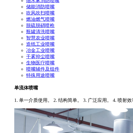
细水雾消防喷嘴
储能消防喷嘴
吹风吹扫喷嘴
燃油燃气喷嘴
脱硫脱硝喷枪
瓶罐清洗喷嘴
智慧农业喷嘴
造纸工业喷嘴
冶金工业喷嘴
干雾抑尘喷嘴
生物医疗喷嘴
喷嘴辅件及组件
特殊用途喷嘴
单流体喷嘴
1. 单一介质使用。 2. 结构简单。 3. 广泛应用。 4. 喷射