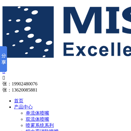


张：19902480076
张：13620085881
首页
产品中心
单流体喷嘴
双流体喷嘴
喷雾系统系列