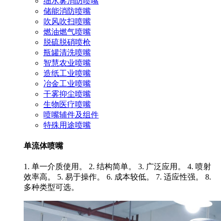
细水雾消防喷嘴
储能消防喷嘴
吹风吹扫喷嘴
燃油燃气喷嘴
脱硫脱硝喷枪
瓶罐清洗喷嘴
智慧农业喷嘴
造纸工业喷嘴
冶金工业喷嘴
干雾抑尘喷嘴
生物医疗喷嘴
喷嘴辅件及组件
特殊用途喷嘴
单流体喷嘴
1. 单一介质使用。 2. 结构简单。 3. 广泛应用。 4. 喷射
效率高。 5. 易于操作。 6. 成本较低。 7. 适应性强。 8.
多种类型可选。