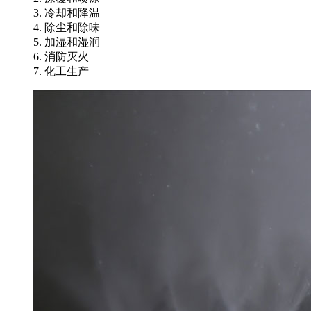
3. 冷却和降温
4. 除尘和除味
5. 加湿和湿润
6. 消防灭火
7. 化工生产