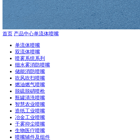
首页
产品中心
单流体喷嘴
单流体喷嘴
双流体喷嘴
喷雾系统系列
细水雾消防喷嘴
储能消防喷嘴
吹风吹扫喷嘴
燃油燃气喷嘴
脱硫脱硝喷枪
瓶罐清洗喷嘴
智慧农业喷嘴
造纸工业喷嘴
冶金工业喷嘴
干雾抑尘喷嘴
生物医疗喷嘴
喷嘴辅件及组件