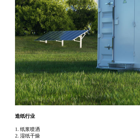
造纸行业
1. 纸浆喷洒
2. 湿纸干燥