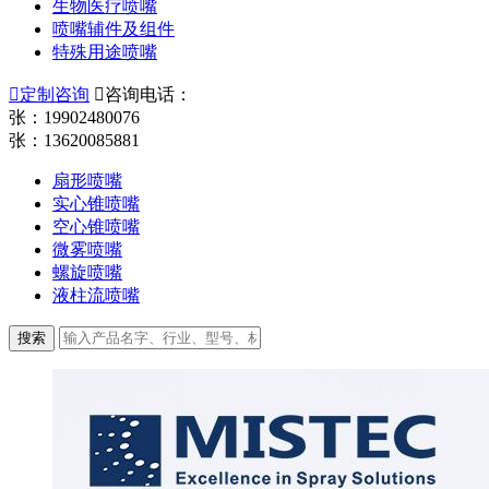
生物医疗喷嘴
喷嘴辅件及组件
特殊用途喷嘴

定制咨询

咨询电话：
张：19902480076
张：13620085881
扇形喷嘴
实心锥喷嘴
空心锥喷嘴
微雾喷嘴
螺旋喷嘴
液柱流喷嘴
搜索