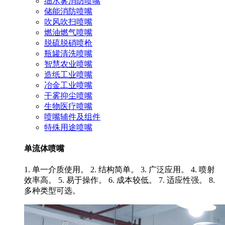
细水雾消防喷嘴
储能消防喷嘴
吹风吹扫喷嘴
燃油燃气喷嘴
脱硫脱硝喷枪
瓶罐清洗喷嘴
智慧农业喷嘴
造纸工业喷嘴
冶金工业喷嘴
干雾抑尘喷嘴
生物医疗喷嘴
喷嘴辅件及组件
特殊用途喷嘴
单流体喷嘴
1. 单一介质使用。 2. 结构简单。 3. 广泛应用。 4. 喷射
效率高。 5. 易于操作。 6. 成本较低。 7. 适应性强。 8.
多种类型可选。