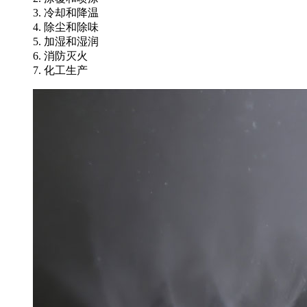
3. 冷却和降温
4. 除尘和除味
5. 加湿和湿润
6. 消防灭火
7. 化工生产