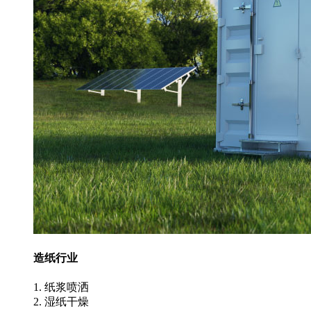
造纸行业
1. 纸浆喷洒
2. 湿纸干燥