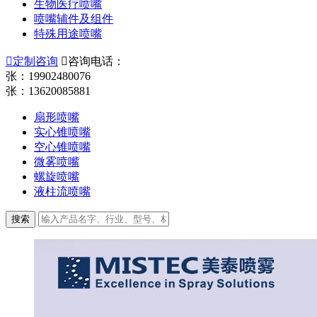
生物医疗喷嘴
喷嘴辅件及组件
特殊用途喷嘴

定制咨询

咨询电话：
张：19902480076
张：13620085881
扇形喷嘴
实心锥喷嘴
空心锥喷嘴
微雾喷嘴
螺旋喷嘴
液柱流喷嘴
搜索