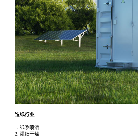
造纸行业
1. 纸浆喷洒
2. 湿纸干燥