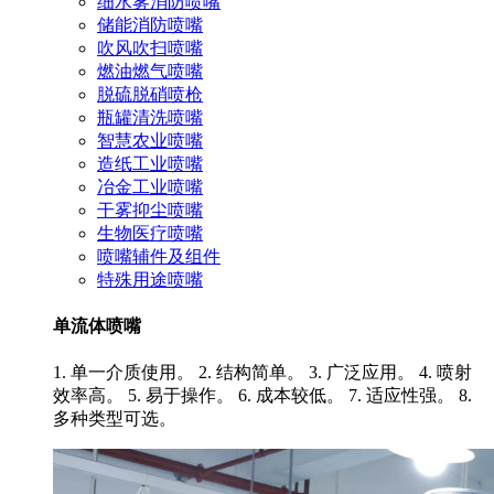
细水雾消防喷嘴
储能消防喷嘴
吹风吹扫喷嘴
燃油燃气喷嘴
脱硫脱硝喷枪
瓶罐清洗喷嘴
智慧农业喷嘴
造纸工业喷嘴
冶金工业喷嘴
干雾抑尘喷嘴
生物医疗喷嘴
喷嘴辅件及组件
特殊用途喷嘴
单流体喷嘴
1. 单一介质使用。 2. 结构简单。 3. 广泛应用。 4. 喷射
效率高。 5. 易于操作。 6. 成本较低。 7. 适应性强。 8.
多种类型可选。