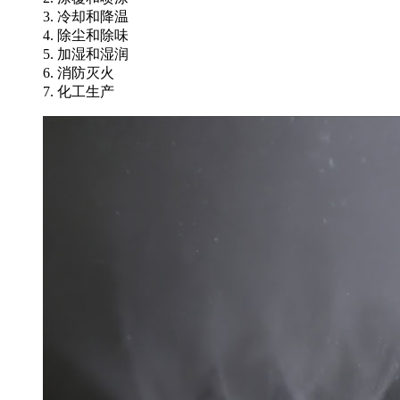
3. 冷却和降温
4. 除尘和除味
5. 加湿和湿润
6. 消防灭火
7. 化工生产