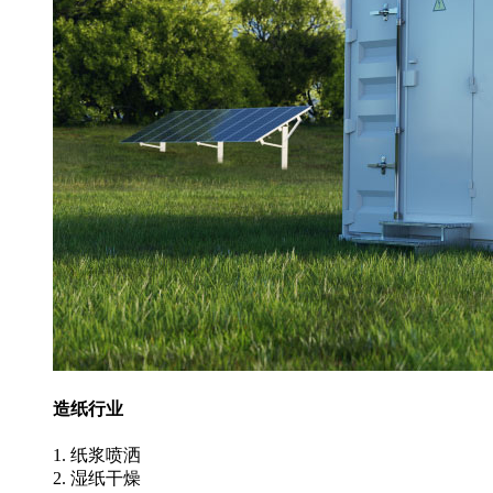
造纸行业
1. 纸浆喷洒
2. 湿纸干燥