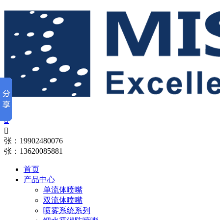


张：19902480076
张：13620085881
首页
产品中心
单流体喷嘴
双流体喷嘴
喷雾系统系列