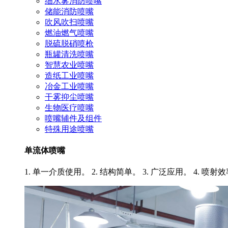
细水雾消防喷嘴
储能消防喷嘴
吹风吹扫喷嘴
燃油燃气喷嘴
脱硫脱硝喷枪
瓶罐清洗喷嘴
智慧农业喷嘴
造纸工业喷嘴
冶金工业喷嘴
干雾抑尘喷嘴
生物医疗喷嘴
喷嘴辅件及组件
特殊用途喷嘴
单流体喷嘴
1. 单一介质使用。 2. 结构简单。 3. 广泛应用。 4. 喷射