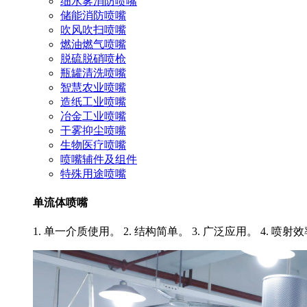
细水雾消防喷嘴
储能消防喷嘴
吹风吹扫喷嘴
燃油燃气喷嘴
脱硫脱硝喷枪
瓶罐清洗喷嘴
智慧农业喷嘴
造纸工业喷嘴
冶金工业喷嘴
干雾抑尘喷嘴
生物医疗喷嘴
喷嘴辅件及组件
特殊用途喷嘴
单流体喷嘴
1. 单一介质使用。 2. 结构简单。 3. 广泛应用。 4. 喷射