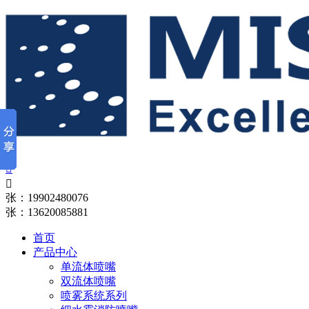


张：19902480076
张：13620085881
首页
产品中心
单流体喷嘴
双流体喷嘴
喷雾系统系列